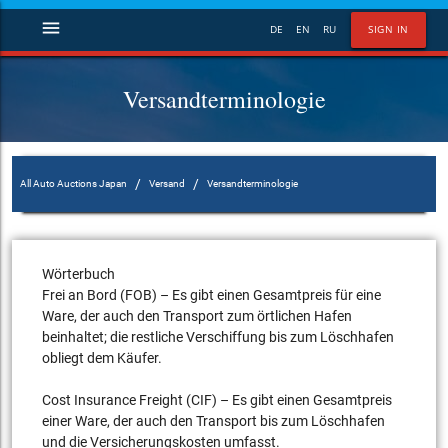
menu
DE
EN
RU
SIGN IN
Versandterminologie
/
/
All Auto Auctions Japan
Versand
Versandterminologie
Wörterbuch
Frei an Bord (FOB) – Es gibt einen Gesamtpreis für eine
Ware, der auch den Transport zum örtlichen Hafen
beinhaltet; die restliche Verschiffung bis zum Löschhafen
obliegt dem Käufer.
Cost Insurance Freight (CIF) – Es gibt einen Gesamtpreis
einer Ware, der auch den Transport bis zum Löschhafen
und die Versicherungskosten umfasst.